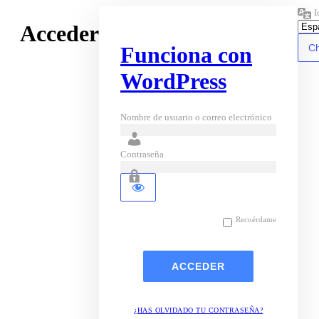
I
Acceder
Funciona con
WordPress
Nombre de usuario o correo electrónico
Contraseña
Recuérdame
¿HAS OLVIDADO TU CONTRASEÑA?