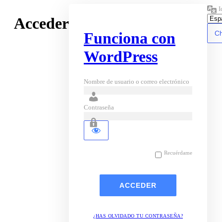
I
Acceder
Funciona con
WordPress
Nombre de usuario o correo electrónico
Contraseña
Recuérdame
¿HAS OLVIDADO TU CONTRASEÑA?