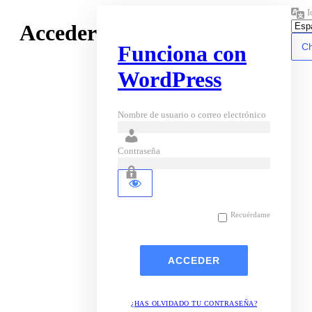
I
Acceder
Funciona con
WordPress
Nombre de usuario o correo electrónico
Contraseña
Recuérdame
¿HAS OLVIDADO TU CONTRASEÑA?