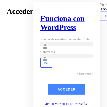
I
Acceder
Funciona con
WordPress
Nombre de usuario o correo electrónico
Contraseña
Recuérdame
¿HAS OLVIDADO TU CONTRASEÑA?