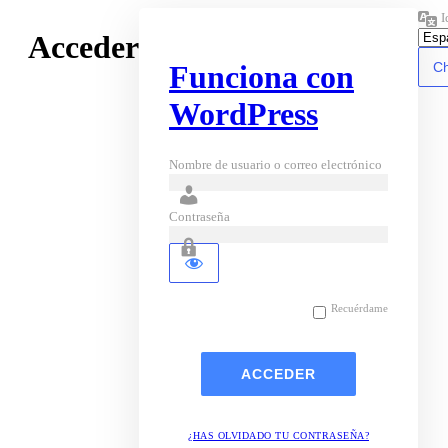
I
Acceder
Funciona con
WordPress
Nombre de usuario o correo electrónico
Contraseña
Recuérdame
¿HAS OLVIDADO TU CONTRASEÑA?