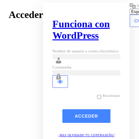
I
Acceder
Funciona con
WordPress
Nombre de usuario o correo electrónico
Contraseña
Recuérdame
¿HAS OLVIDADO TU CONTRASEÑA?