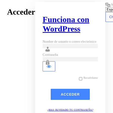
I
Acceder
Funciona con
WordPress
Nombre de usuario o correo electrónico
Contraseña
Recuérdame
¿HAS OLVIDADO TU CONTRASEÑA?