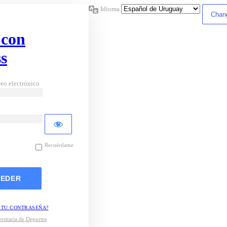
Idioma
 con
s
eo electrónico
Recuérdame
 TU CONTRASEÑA?
rsitaria de Deportes