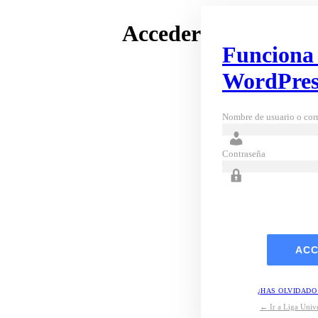
Acceder
Funciona
WordPres
Nombre de usuario o corr
Contraseña
¿HAS OLVIDADO
← Ir a Liga Unive