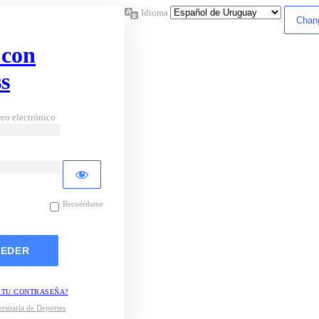
Idioma
 con
s
eo electrónico
Recuérdame
 TU CONTRASEÑA?
rsitaria de Deportes