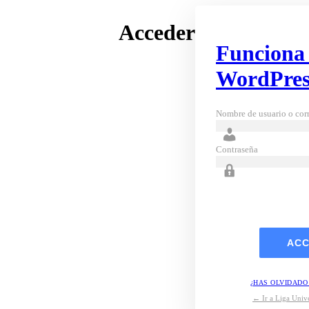
Acceder
Funciona
WordPres
Nombre de usuario o corr
Contraseña
¿HAS OLVIDADO
← Ir a Liga Unive