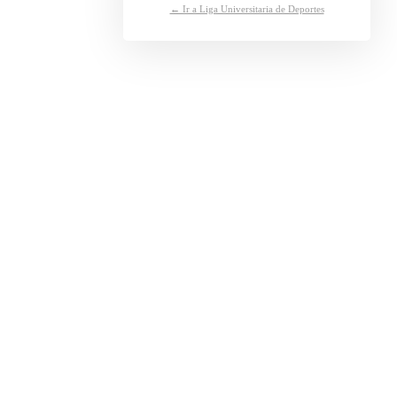
← Ir a Liga Universitaria de Deportes