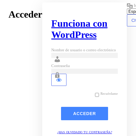
I
Acceder
Funciona con
WordPress
Nombre de usuario o correo electrónico
Contraseña
Recuérdame
¿HAS OLVIDADO TU CONTRASEÑA?