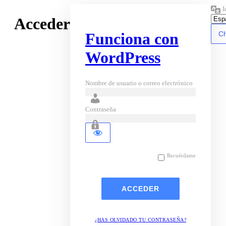
I
Acceder
Funciona con
WordPress
Nombre de usuario o correo electrónico
Contraseña
Recuérdame
¿HAS OLVIDADO TU CONTRASEÑA?