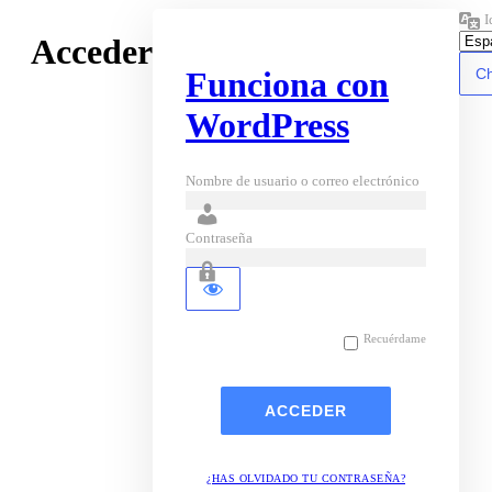
I
Acceder
Funciona con
WordPress
Nombre de usuario o correo electrónico
Contraseña
Recuérdame
¿HAS OLVIDADO TU CONTRASEÑA?