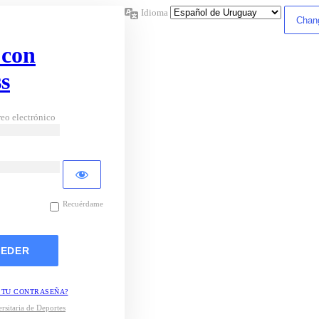
Idioma
 con
s
eo electrónico
Recuérdame
 TU CONTRASEÑA?
rsitaria de Deportes