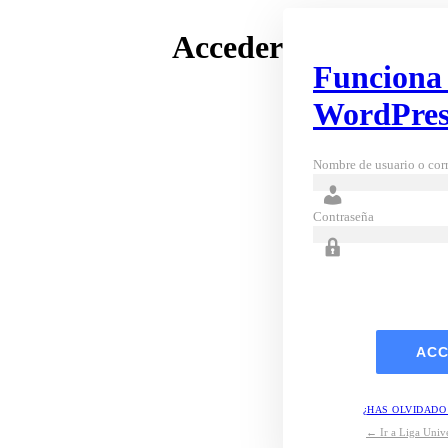
Acceder
Funciona
WordPres
Nombre de usuario o corr
Contraseña
¿HAS OLVIDADO
← Ir a Liga Unive