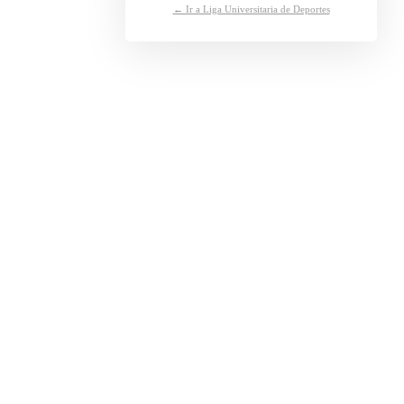
← Ir a Liga Universitaria de Deportes