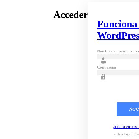
Acceder
Funciona
WordPres
Nombre de usuario o corr
Contraseña
¿HAS OLVIDADO
← Ir a Liga Unive