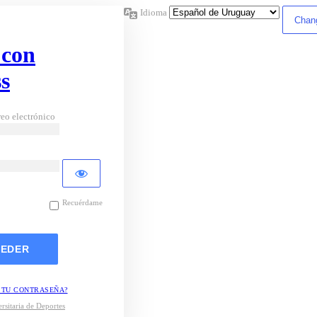
Idioma
 con
s
eo electrónico
Recuérdame
 TU CONTRASEÑA?
rsitaria de Deportes