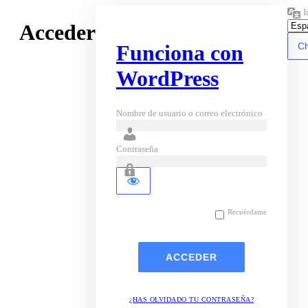
I
Acceder
Funciona con
WordPress
Nombre de usuario o correo electrónico
Contraseña
Recuérdame
¿HAS OLVIDADO TU CONTRASEÑA?