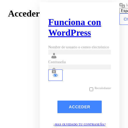
I
Acceder
Funciona con
WordPress
Nombre de usuario o correo electrónico
Contraseña
Recuérdame
¿HAS OLVIDADO TU CONTRASEÑA?