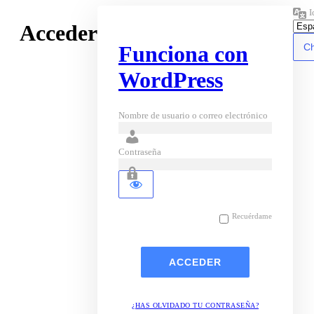
I
Acceder
Funciona con
WordPress
Nombre de usuario o correo electrónico
Contraseña
Recuérdame
¿HAS OLVIDADO TU CONTRASEÑA?