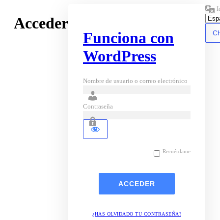
I
Acceder
Funciona con
WordPress
Nombre de usuario o correo electrónico
Contraseña
Recuérdame
¿HAS OLVIDADO TU CONTRASEÑA?