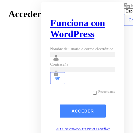
I
Acceder
Funciona con
WordPress
Nombre de usuario o correo electrónico
Contraseña
Recuérdame
¿HAS OLVIDADO TU CONTRASEÑA?