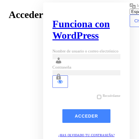
I
Acceder
Funciona con
WordPress
Nombre de usuario o correo electrónico
Contraseña
Recuérdame
¿HAS OLVIDADO TU CONTRASEÑA?