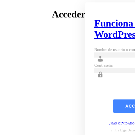
Acceder
Funciona
WordPres
Nombre de usuario o corr
Contraseña
¿HAS OLVIDADO
← Ir a Liga Unive