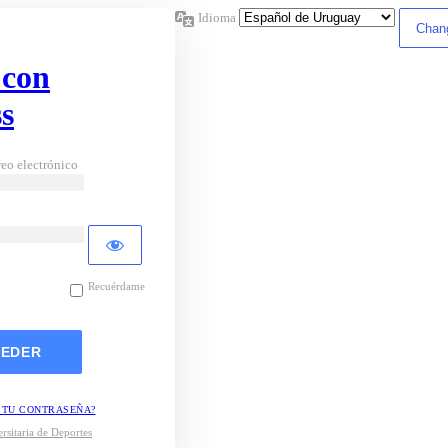
Idioma
 con
s
eo electrónico
Recuérdame
 TU CONTRASEÑA?
rsitaria de Deportes