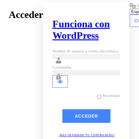
I
Acceder
Funciona con
WordPress
Nombre de usuario o correo electrónico
Contraseña
Recuérdame
¿HAS OLVIDADO TU CONTRASEÑA?