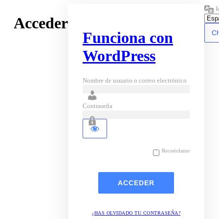
I
Acceder
Funciona con
WordPress
Nombre de usuario o correo electrónico
Contraseña
Recuérdame
¿HAS OLVIDADO TU CONTRASEÑA?