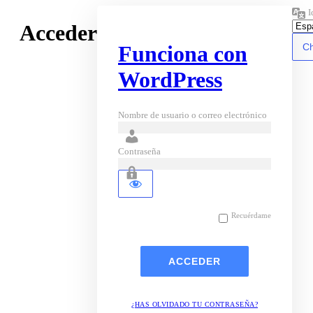
I
Acceder
Funciona con
WordPress
Nombre de usuario o correo electrónico
Contraseña
Recuérdame
¿HAS OLVIDADO TU CONTRASEÑA?