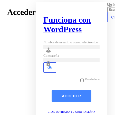
I
Acceder
Funciona con
WordPress
Nombre de usuario o correo electrónico
Contraseña
Recuérdame
¿HAS OLVIDADO TU CONTRASEÑA?