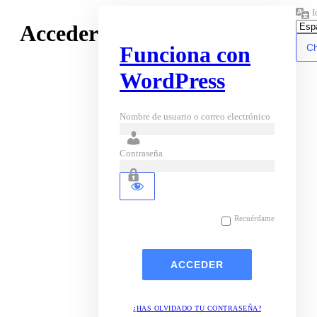
I
Acceder
Funciona con
WordPress
Nombre de usuario o correo electrónico
Contraseña
Recuérdame
¿HAS OLVIDADO TU CONTRASEÑA?