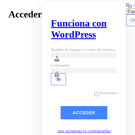
I
Acceder
Funciona con
WordPress
Nombre de usuario o correo electrónico
Contraseña
Recuérdame
¿HAS OLVIDADO TU CONTRASEÑA?