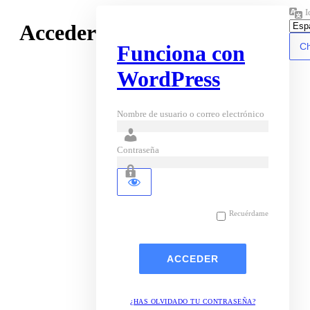
I
Acceder
Funciona con
WordPress
Nombre de usuario o correo electrónico
Contraseña
Recuérdame
¿HAS OLVIDADO TU CONTRASEÑA?