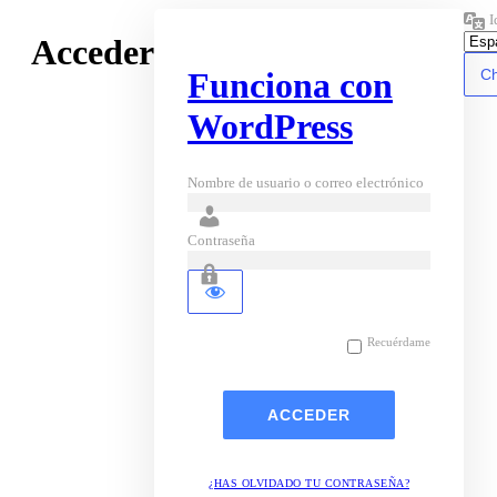
I
Acceder
Funciona con
WordPress
Nombre de usuario o correo electrónico
Contraseña
Recuérdame
¿HAS OLVIDADO TU CONTRASEÑA?