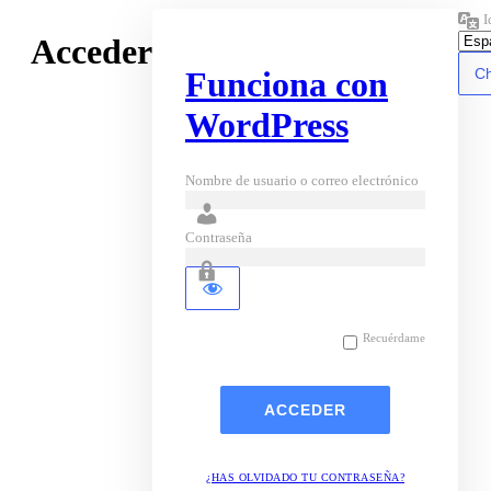
I
Acceder
Funciona con
WordPress
Nombre de usuario o correo electrónico
Contraseña
Recuérdame
¿HAS OLVIDADO TU CONTRASEÑA?