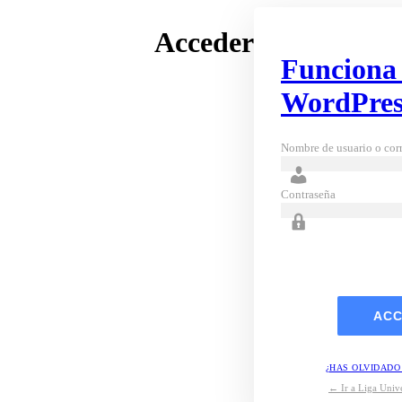
Acceder
Funciona
WordPres
Nombre de usuario o corr
Contraseña
¿HAS OLVIDADO
← Ir a Liga Unive