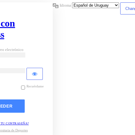
Idioma
 con
s
eo electrónico
Recuérdame
 TU CONTRASEÑA?
rsitaria de Deportes