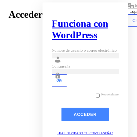
I
Acceder
Funciona con
WordPress
Nombre de usuario o correo electrónico
Contraseña
Recuérdame
¿HAS OLVIDADO TU CONTRASEÑA?