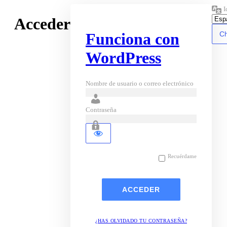
I
Acceder
Funciona con
WordPress
Nombre de usuario o correo electrónico
Contraseña
Recuérdame
¿HAS OLVIDADO TU CONTRASEÑA?