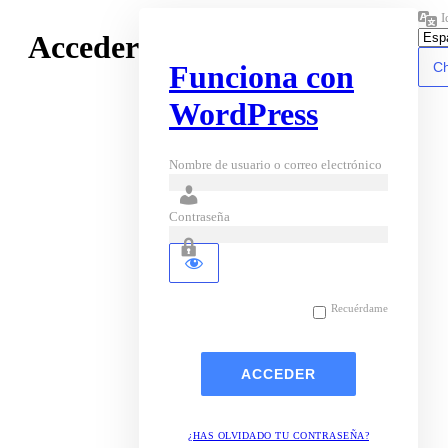
I
Acceder
Funciona con
WordPress
Nombre de usuario o correo electrónico
Contraseña
Recuérdame
¿HAS OLVIDADO TU CONTRASEÑA?