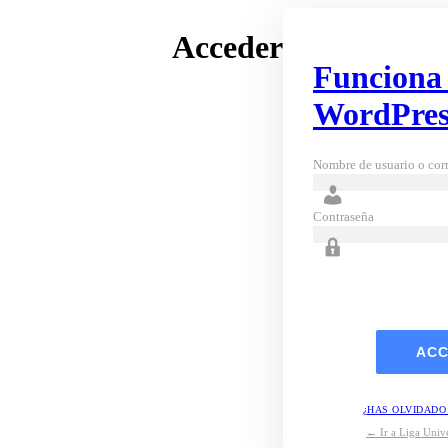
Acceder
Funciona
WordPres
Nombre de usuario o corr
Contraseña
¿HAS OLVIDADO
← Ir a Liga Unive