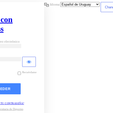
Idioma
 con
s
eo electrónico
Recuérdame
 TU CONTRASEÑA?
rsitaria de Deportes