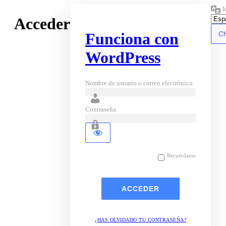
I
Acceder
Funciona con
WordPress
Nombre de usuario o correo electrónico
Contraseña
Recuérdame
¿HAS OLVIDADO TU CONTRASEÑA?