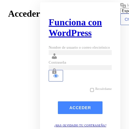
I
Acceder
Funciona con
WordPress
Nombre de usuario o correo electrónico
Contraseña
Recuérdame
¿HAS OLVIDADO TU CONTRASEÑA?