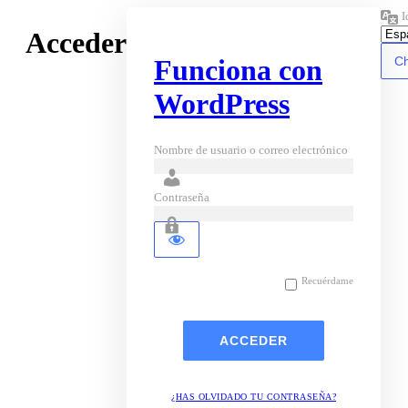
I
Acceder
Funciona con
WordPress
Nombre de usuario o correo electrónico
Contraseña
Recuérdame
¿HAS OLVIDADO TU CONTRASEÑA?