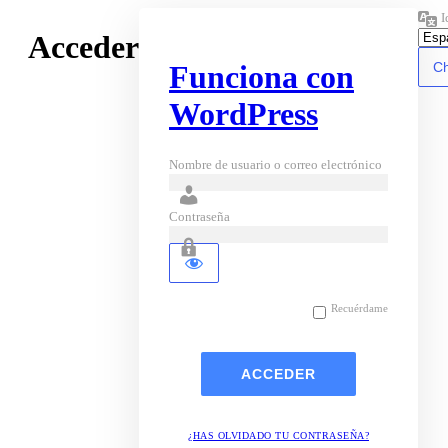
I
Acceder
Funciona con
WordPress
Nombre de usuario o correo electrónico
Contraseña
Recuérdame
¿HAS OLVIDADO TU CONTRASEÑA?