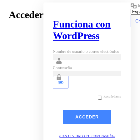
I
Acceder
Funciona con
WordPress
Nombre de usuario o correo electrónico
Contraseña
Recuérdame
¿HAS OLVIDADO TU CONTRASEÑA?