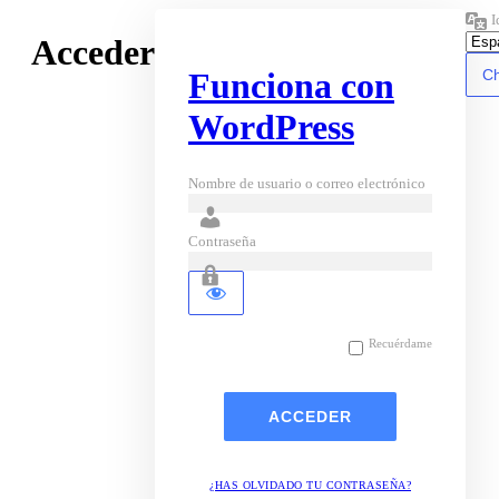
I
Acceder
Funciona con
WordPress
Nombre de usuario o correo electrónico
Contraseña
Recuérdame
¿HAS OLVIDADO TU CONTRASEÑA?