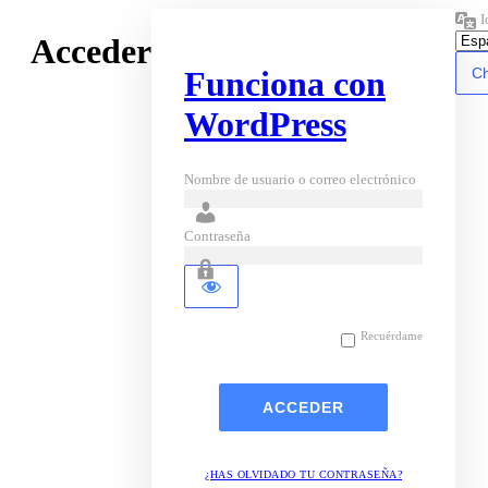
I
Acceder
Funciona con
WordPress
Nombre de usuario o correo electrónico
Contraseña
Recuérdame
¿HAS OLVIDADO TU CONTRASEÑA?