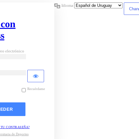
Idioma
 con
s
eo electrónico
Recuérdame
 TU CONTRASEÑA?
rsitaria de Deportes