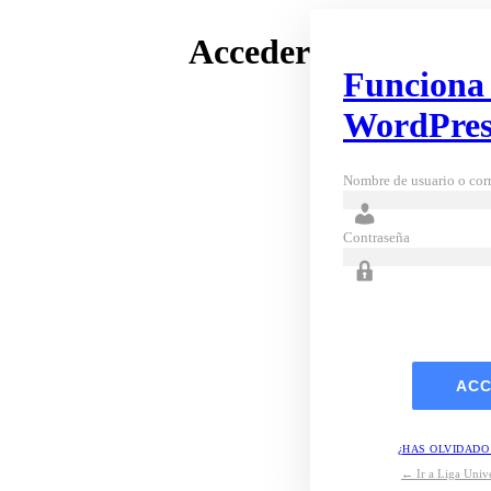
Acceder
Funciona
WordPres
Nombre de usuario o corr
Contraseña
¿HAS OLVIDADO
← Ir a Liga Unive