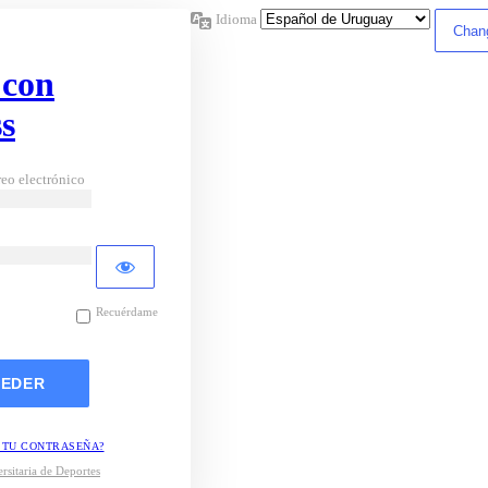
Idioma
 con
s
eo electrónico
Recuérdame
 TU CONTRASEÑA?
rsitaria de Deportes