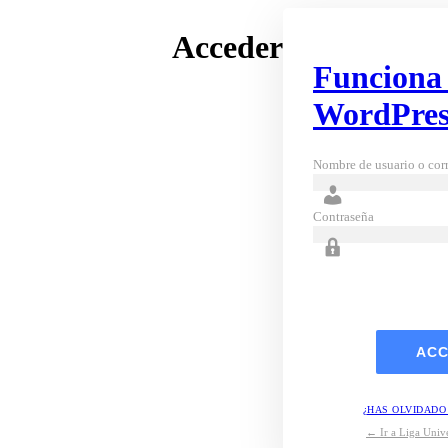
Acceder
Funciona
WordPres
Nombre de usuario o corr
Contraseña
¿HAS OLVIDADO
← Ir a Liga Unive