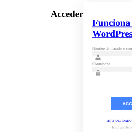
Acceder
Funciona
WordPres
Nombre de usuario o corr
Contraseña
¿HAS OLVIDADO
← Ir a Liga Unive