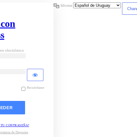
Idioma
 con
s
eo electrónico
Recuérdame
 TU CONTRASEÑA?
rsitaria de Deportes