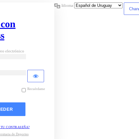
Idioma
 con
s
eo electrónico
Recuérdame
 TU CONTRASEÑA?
rsitaria de Deportes