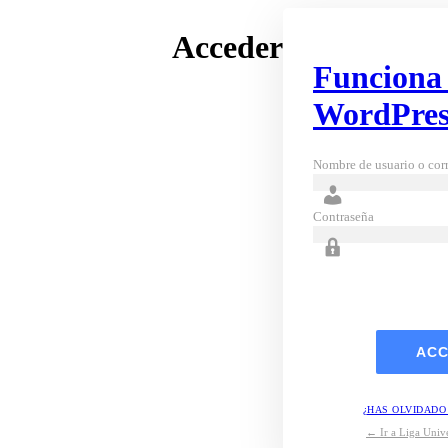
Acceder
Funciona
WordPres
Nombre de usuario o corr
Contraseña
¿HAS OLVIDADO
← Ir a Liga Unive