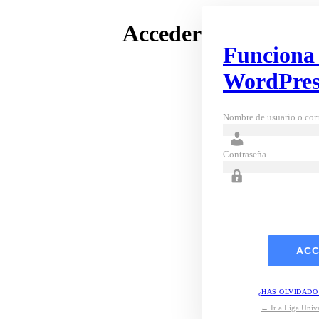
Acceder
Funciona
WordPres
Nombre de usuario o corr
Contraseña
¿HAS OLVIDADO
← Ir a Liga Unive