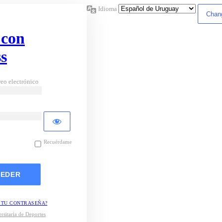
Idioma
 con
s
eo electrónico
Recuérdame
 TU CONTRASEÑA?
rsitaria de Deportes