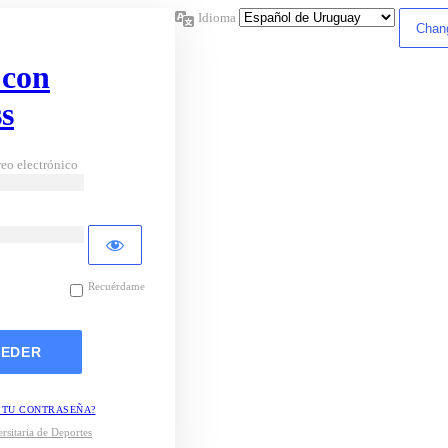
Idioma
 con
s
eo electrónico
Recuérdame
 TU CONTRASEÑA?
rsitaria de Deportes