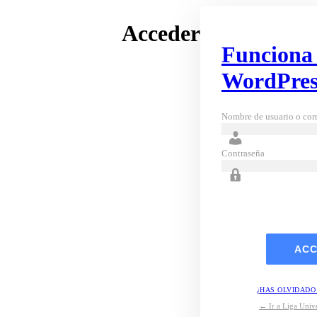
Acceder
Funciona
WordPres
Nombre de usuario o corr
Contraseña
¿HAS OLVIDADO
← Ir a Liga Unive